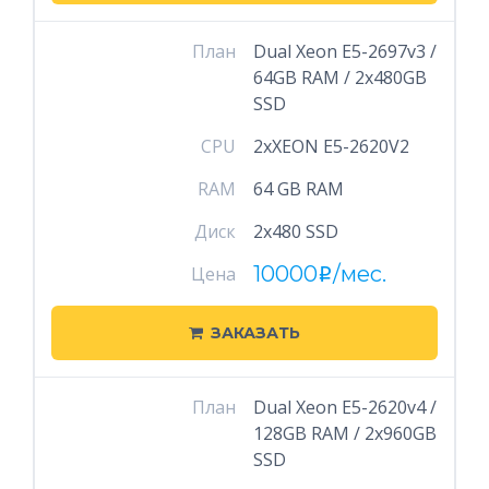
План
Dual Xeon E5-2697v3 /
64GB RAM / 2x480GB
SSD
CPU
2xXEON E5-2620V2
RAM
64 GB RAM
Диск
2x480 SSD
10000
/мес.
Цена
i
ЗАКАЗАТЬ
План
Dual Xeon E5-2620v4 /
128GB RAM / 2x960GB
SSD