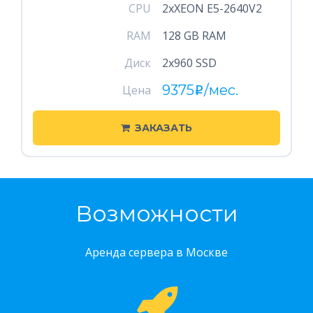
CPU
2xXEON E5-2640V2
RAM
128 GB RAM
Диск
2x960 SSD
9375
/мес.
Цена
i
ЗАКАЗАТЬ
Возможности
Аренда сервера в Москве